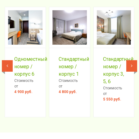
й
Одноместный
Стандартный
Стандартный
номер /
номер /
номер /
корпус 6
корпус 1
корпус 3,
Стоимость
Стоимость
5, 6
от
от
Стоимость
4 900
руб.
4 800
руб.
от
5 550
руб.